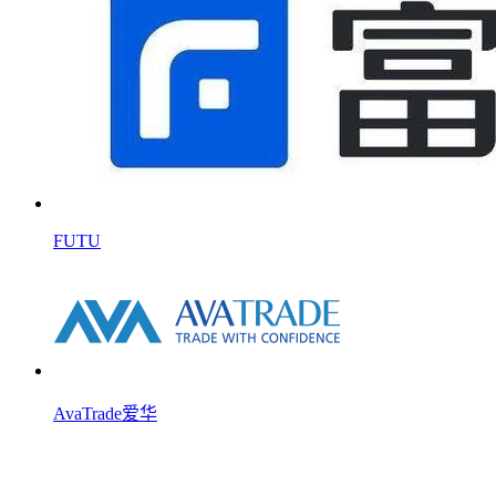
FUTU
AvaTrade爱华