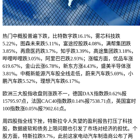
热门中概股普遍下跌，比特数字跌16.1%，雾芯科技跌
5.22%，图森未来跌5.11%，富途控股跌4.08%，满帮集团跌
3.85%，再鼎医药跌3.7%，知乎跌3.39%，高途集团跌3.18%，
哔哩哔哩跌3.05%，阿里巴巴跌2.93%；涨幅方面，优品车涨
619.67%，金山云涨6.78%，新东方涨4.43%，盛美半导体涨
3.81%。中概新能源汽车股全线走低，蔚来汽车跌5.69%，小
鹏汽车跌5.52%，理想汽车跌6.17%。
欧洲三大股指收盘则涨跌不一，德国DAX指数跌0.62%报
15795.97点，法国CAC40指数跌0.14%报7538.71点，英国富时
100指数涨0.05%报7902.61点。
周四股指全线下挫，特斯拉令人失望的盈利报告打压了科技
股，数据疲软和债务上限问题也引发了市场对经济的担忧。个
股方面，特斯拉跌9.7%，此前这家电动汽车制造商公布了两