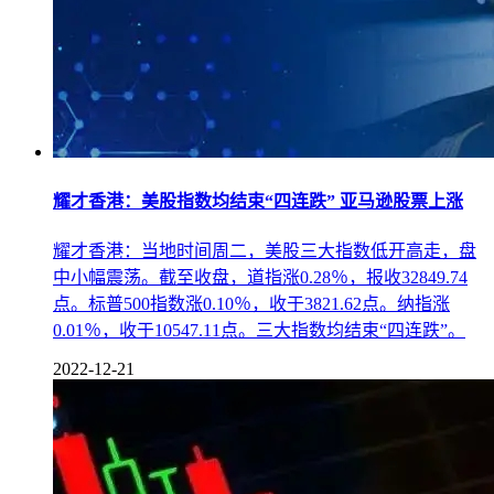
耀才香港：美股指数均结束“四连跌” 亚马逊股票上涨
耀才香港：当地时间周二，美股三大指数低开高走，盘
中小幅震荡。截至收盘，道指涨0.28％，报收32849.74
点。标普500指数涨0.10％，收于3821.62点。纳指涨
0.01％，收于10547.11点。三大指数均结束“四连跌”。
2022-12-21