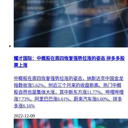
耀才国际：中概股在周四恢复强势拉涨的姿态 拼多多股
票上涨
中概股在周四恢复强势拉涨的姿态，纳斯达克中国金龙
指数收涨5.62%，创近三个月来的收盘新高。热门中概
股自然也是集体大涨，其中新东方涨11.77%、哔哩哔哩
涨7.73%、阿里巴巴涨6.61%、蔚来汽车涨6.60%、拼多
多涨6.16%
2022-12-09