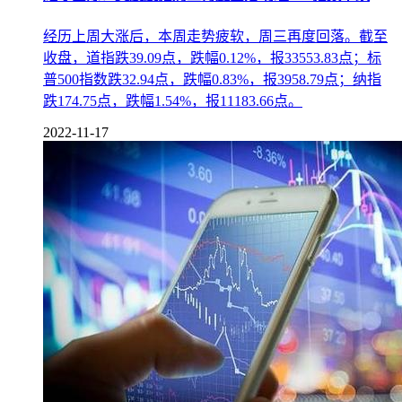
经历上周大涨后，本周走势疲软，周三再度回落。截至
收盘，道指跌39.09点，跌幅0.12%，报33553.83点；标
普500指数跌32.94点，跌幅0.83%，报3958.79点；纳指
跌174.75点，跌幅1.54%，报11183.66点。
2022-11-17