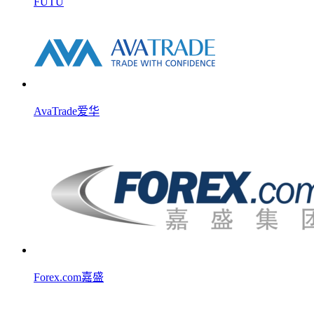
FUTU
AvaTrade爱华
Forex.com嘉盛