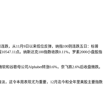
四日连跌，从11月9日以来低位反弹，纳指100则连跌五日：标普
，报10547.11点。纳斯达克100指数收跌0.11%，罗素2000小盘股指
谷歌母公司Alphabet转涨0.6%，奈飞跌2.6%后收盘微跌。
清淡，这令本周表现尤为重要，12月迄今和全年里美股主要指数