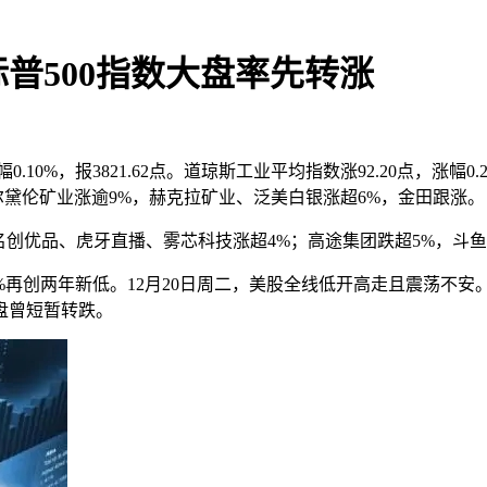
普500指数大盘率先转涨
0%，报3821.62点。道琼斯工业平均指数涨92.20点，涨幅0.28
科尔黛伦矿业涨逾9%，赫克拉矿业、泛美白银涨超6%，金田跟涨。
，名创优品、虎牙直播、雾芯科技涨超4%；高途集团跌超5%，斗鱼
8%再创两年新低。12月20日周二，美股全线低开高走且震荡不
盘曾短暂转跌。