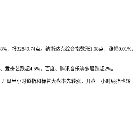
%，报32849.74点。纳斯达克综合指数涨1.08点，涨幅0.01%，
、爱奇艺跌超4.5%，百度、腾讯音乐等多股跌超2%。
安。开盘半小时道指和标普大盘率先转涨，开盘一小时纳指也转