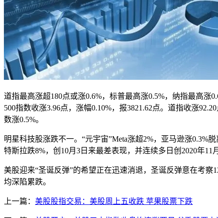
道指最高涨超180点或涨0.6%，标普最高涨0.5%，纳指最高
500指数收涨3.96点，涨幅0.10%，报3821.62点。道指收涨92.
数涨0.5%。
明星科技股涨跌不一。“元宇宙”Meta涨超2%，亚马逊涨0.3%脱
特斯拉跌8%，创10月3日来最差表现，并连续多日创2020年1
美股迎来“圣诞反弹”的希望正在迅速消退，圣诞反弹意在考察
均深陷累跌。
上一篇：
美股股指交易：美股周上五收跌 苹果股票下跌