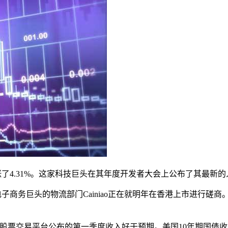
进一步上涨了4.31%。这家科技巨头在其年度开发者大会上公布了其最
电子商务巨头的物流部门Cainiao正在就明年在香港上市进行磋商。特斯拉T
这个免佣金的股票交易平台公布的第一季度收入好于预期。美国10年期国债收