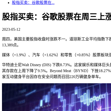
股指买卖：谷歌股票在...
股指买卖：谷歌股票在周三上涨
2023-05-12
周四，美国主要股指收盘时涨跌不一。道琼斯工业平均指数下跌221点（-
13,389点。
媒体（+1.9%）、汽车（+1.62%）和零售（+0.85%）股票板
华特迪士尼Walt Disney (DIS) 下跌8.73%。这家娱乐和媒
其存款在上周下降了9.5%。Beyond Meat（BYND）下挫18.2
家互动健身平台因存在安全问题而召回220万辆健身单车。