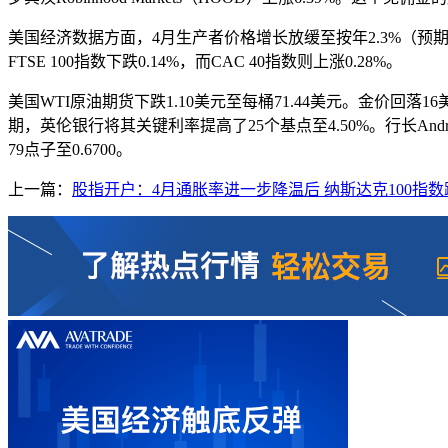
美国经济数据方面，4月生产者价格增长放缓至按年2.3%（预期为2
FTSE 100指数下跌0.14%，而CAC 40指数则上涨0.28%。
美国WTI原油期货下跌1.10美元至每桶71.44美元。金价回落1
期，英伦银行将其关键利率提高了25个基点至4.50%。行长And
79点子至0.6700。
上一篇：
股指开户：4月通胀率进一步降温后 纳斯达克100指数