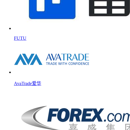
FUTU
AvaTrade爱华