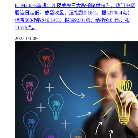
IC Markets盈凯：昨夜美股三大股指尾盘拉升，热门中概
股连日走低。截至收盘，道指跌0.18%，报32798.4点；
标普500指数涨0.14%，报3992.01点；纳指涨0.4%，报
11576点。
2023-03-09