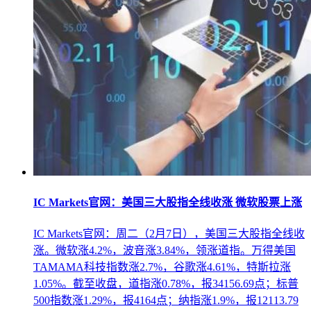
IC Markets官网：美国三大股指全线收涨 微软股票上涨
IC Markets官网：周二（2月7日），美国三大股指全线收
涨。微软涨4.2%，波音涨3.84%，领涨道指。万得美国
TAMAMA科技指数涨2.7%，谷歌涨4.61%，特斯拉涨
1.05%。截至收盘，道指涨0.78%，报34156.69点；标普
500指数涨1.29%，报4164点；纳指涨1.9%，报12113.79