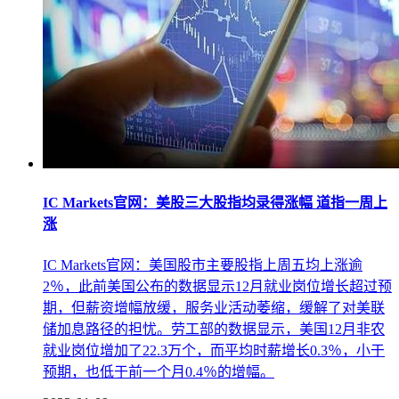
IC Markets官网：美股三大股指均录得涨幅 道指一周上
涨
IC Markets官网：美国股市主要股指上周五均上涨逾
2％，此前美国公布的数据显示12月就业岗位增长超过预
期，但薪资增幅放缓，服务业活动萎缩，缓解了对美联
储加息路径的担忧。劳工部的数据显示，美国12月非农
就业岗位增加了22.3万个，而平均时薪增长0.3％，小于
预期，也低于前一个月0.4％的增幅。