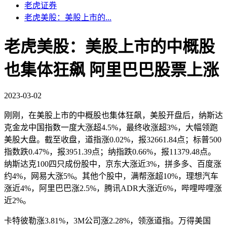
老虎证券
老虎美股：美股上市的...
老虎美股：美股上市的中概股
也集体狂飙 阿里巴巴股票上涨
2023-03-02
刚刚，在美股上市的中概股也集体狂飙，美股开盘后，纳斯达
克金龙中国指数一度大涨超4.5%，最终收涨超3%，大幅领跑
美股大盘。截至收盘，道指涨0.02%，报32661.84点；标普500
指数跌0.47%，报3951.39点；纳指跌0.66%，报11379.48点。
纳斯达克100四只成份股中，京东大涨近3%，拼多多、百度涨
约4%，网易大涨5%。其他个股中，满帮涨超10%，理想汽车
涨近4%，阿里巴巴涨2.5%，腾讯ADR大涨近6%，哔哩哔哩涨
近2%。
卡特彼勒涨3.81%，3M公司涨2.28%，领涨道指。万得美国