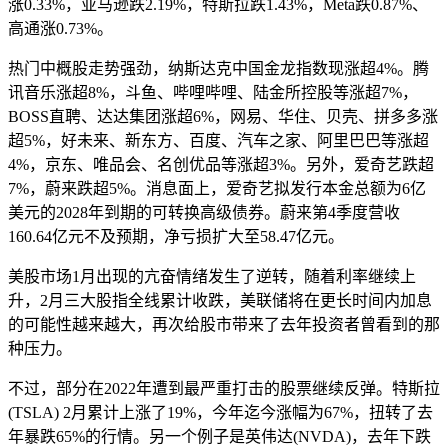
涨0.33%，亚马逊跌2.19%，特斯拉跌1.43%，Meta跌0.87%、
高通涨0.73%。
热门中概股走势强劲，纳斯达克中国金龙指数现涨超4%。腾
讯音乐涨超8%，斗鱼、哔哩哔哩、陆金所控股等涨超7%，
BOSS直聘、达达集团涨超6%，网易、华住、贝壳、拼多多涨
超5%，好未来、新东方、百度、汽车之家、阿里巴巴等涨超
4%，京东、唯品会、名创优品等涨超3%。另外，爱奇艺跌超
7%，蔚来跌超5%。消息面上，爱奇艺拟发行本金总额为6亿
美元的2028年到期的可转换高级债券。蔚来第4季度营收
160.64亿元不及预期，净亏损扩大至58.47亿元。
美股市场1月出现的亢奋情绪发生了逆转，随着利率继续上
升，2月三大股指全线累计收跌，美联储将在更长时间内加息
的可能性越来越大，再次给股市带来了去年投资者曾看到的那
种压力。
不过，部分在2022年遭到最严重打击的股票继续反弹。特斯拉
(TSLA) 2月累计上涨了19%，今年迄今涨幅为67%，扭转了去
年暴跌65%的行情。另一个例子是英伟达(NVDA)，去年下跌